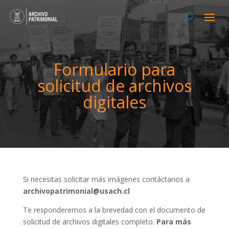
Formulario para
solicitud de archivos
digitales
Si necesitas solicitar más imágenes contáctanos a
archivopatrimonial@usach.cl
Te responderemos a la brevedad con el documento de
solicitud de archivos digitales completo.
Para más