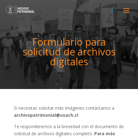
Formulario para
solicitud de archivos
digitales
Si necesitas solicitar más imágenes contáctanos a
archivopatrimonial@usach.cl
Te responderemos a la brevedad con el documento de
solicitud de archivos digitales completo.
Para más