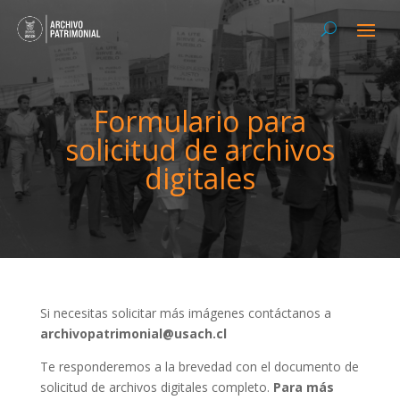
Formulario para
solicitud de archivos
digitales
Si necesitas solicitar más imágenes contáctanos a
archivopatrimonial@usach.cl
Te responderemos a la brevedad con el documento de
solicitud de archivos digitales completo.
Para más