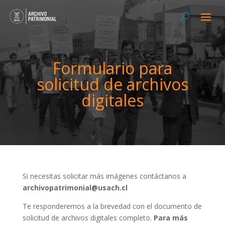
Formulario para
solicitud de archivos
digitales
Si necesitas solicitar más imágenes contáctanos a
archivopatrimonial@usach.cl
Te responderemos a la brevedad con el documento de
solicitud de archivos digitales completo.
Para más