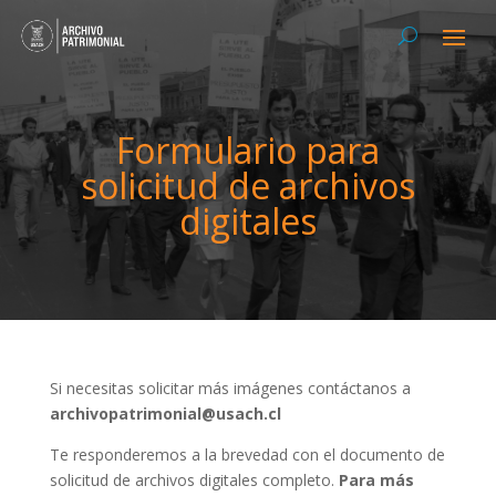
Formulario para
solicitud de archivos
digitales
Si necesitas solicitar más imágenes contáctanos a
archivopatrimonial@usach.cl
Te responderemos a la brevedad con el documento de
solicitud de archivos digitales completo.
Para más