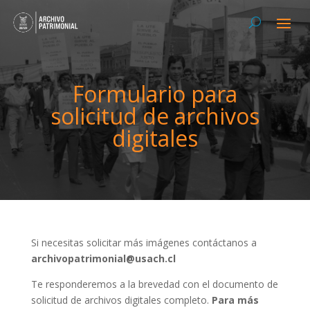
Formulario para
solicitud de archivos
digitales
Si necesitas solicitar más imágenes contáctanos a
archivopatrimonial@usach.cl
Te responderemos a la brevedad con el documento de
solicitud de archivos digitales completo.
Para más