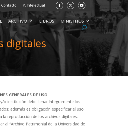
Contacto
P. Intelectual
L
ARCHIVO
LIBROS
MINISITIOS
 digitales
ONES GENERALES DE USO
 y/o institución debe llenar íntegramente los
tados; además es obligación especificar el uso
a la reproducción de los archivos digitales.
ar al “Archivo Patrimonial de la Universidad de