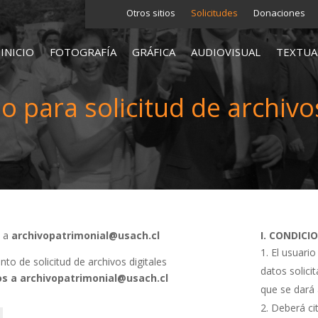
Otros sitios
Solicitudes
Donaciones
INICIO
FOTOGRAFÍA
GRÁFICA
AUDIOVISUAL
TEXTUA
o para solicitud de archivos
s a
archivopatrimonial@usach.cl
I. CONDICI
El usuario
o de solicitud de archivos digitales
datos solici
s a archivopatrimonial@usach.cl
que se dará 
Deberá cit