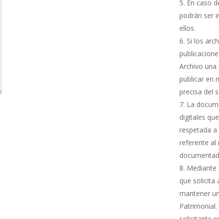
En caso de
podrán ser i
ellos.
Si los arc
publicacione
Archivo una 
publicar en 
precisa del 
La docume
digitales qu
respetada a 
referente al
documentada
Mediante e
que solicita
mantener una
Patrimonial.
solicitante 