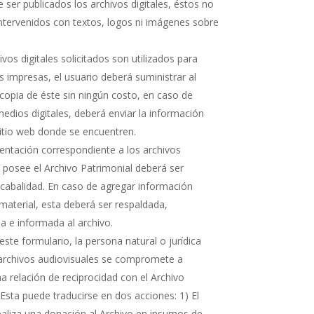
 ser publicados los archivos digitales, éstos no
ntervenidos con textos, logos ni imágenes sobre
hivos digitales solicitados son utilizados para
s impresas, el usuario deberá suministrar al
copia de éste sin ningún costo, en caso de
medios digitales, deberá enviar la información
sitio web donde se encuentren.
ntación correspondiente a los archivos
e posee el Archivo Patrimonial deberá ser
cabalidad. En caso de agregar información
 material, esta deberá ser respaldada,
 e informada al archivo.
ste formulario, la persona natural o jurídica
 archivos audiovisuales se compromete a
 relación de reciprocidad con el Archivo
 Esta puede traducirse en dos acciones: 1) El
realiza una donación al Archivo en insumos de