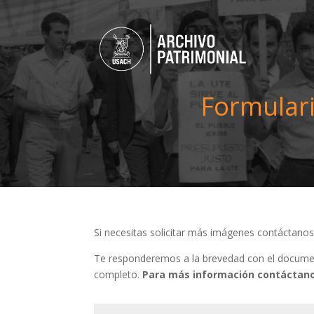
Formulari
Si necesitas solicitar más imágenes contáctano
Te responderemos a la brevedad con el document
completo.
Para más información contáctano