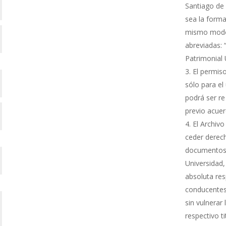
Santiago de 
sea la forma
mismo modo s
abreviadas: 
Patrimonial
El permiso
sólo para el 
podrá ser re
previo acue
El Archivo
ceder derech
documentos 
Universidad,
absoluta res
conducentes 
sin vulnerar
respectivo ti