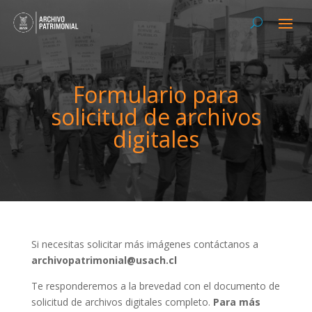
Formulario para
solicitud de archivos
digitales
Si necesitas solicitar más imágenes contáctanos a
archivopatrimonial@usach.cl
Te responderemos a la brevedad con el documento de
solicitud de archivos digitales completo.
Para más