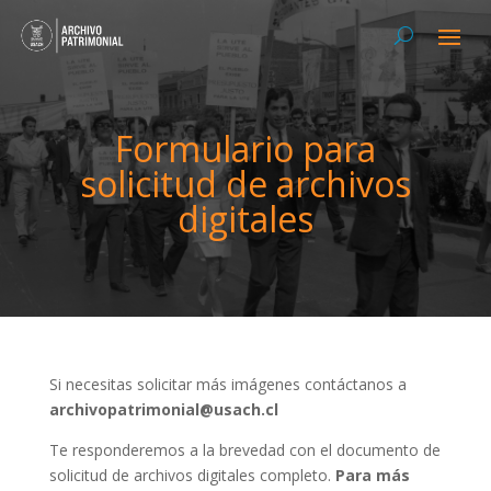
Formulario para
solicitud de archivos
digitales
Si necesitas solicitar más imágenes contáctanos a
archivopatrimonial@usach.cl
Te responderemos a la brevedad con el documento de
solicitud de archivos digitales completo.
Para más