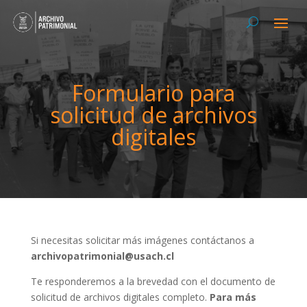
Formulario para
solicitud de archivos
digitales
Si necesitas solicitar más imágenes contáctanos a
archivopatrimonial@usach.cl
Te responderemos a la brevedad con el documento de
solicitud de archivos digitales completo.
Para más