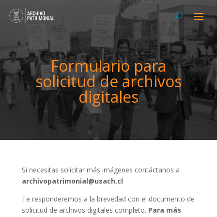
Formulario para
solicitud de archivos
digitales
Si necesitas solicitar más imágenes contáctanos a
archivopatrimonial@usach.cl
Te responderemos a la brevedad con el documento de
solicitud de archivos digitales completo.
Para más