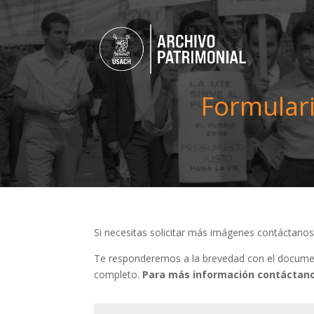
Formulari
Si necesitas solicitar más imágenes contáctano
Te responderemos a la brevedad con el document
completo.
Para más información contáctano