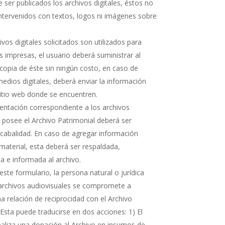
 ser publicados los archivos digitales, éstos no
ntervenidos con textos, logos ni imágenes sobre
hivos digitales solicitados son utilizados para
s impresas, el usuario deberá suministrar al
copia de éste sin ningún costo, en caso de
medios digitales, deberá enviar la información
sitio web donde se encuentren.
ntación correspondiente a los archivos
e posee el Archivo Patrimonial deberá ser
cabalidad. En caso de agregar información
 material, esta deberá ser respaldada,
 e informada al archivo.
ste formulario, la persona natural o jurídica
 archivos audiovisuales se compromete a
 relación de reciprocidad con el Archivo
 Esta puede traducirse en dos acciones: 1) El
realiza una donación al Archivo en insumos de