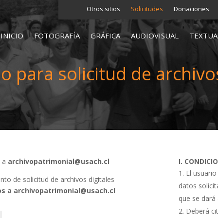
Otros sitios
Solicitudes
Donaciones
INICIO
FOTOGRAFÍA
GRÁFICA
AUDIOVISUAL
TEXTUA
o para solicitud de archivos
s a
archivopatrimonial@usach.cl
I. CONDICI
El usuario
o de solicitud de archivos digitales
datos solici
s a archivopatrimonial@usach.cl
que se dará 
Deberá cit