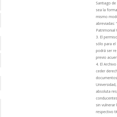
Santiago de 
sea la forma
mismo modo s
abreviadas: 
Patrimonial
El permiso
sólo para el 
podrá ser re
previo acue
El Archivo
ceder derech
documentos 
Universidad,
absoluta res
conducentes 
sin vulnerar
respectivo ti