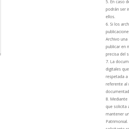
En caso de
podrán ser i
ellos.
Si los arc
publicacione
Archivo una 
publicar en 
precisa del 
La docume
digitales qu
respetada a 
referente al
documentada
Mediante e
que solicita
mantener una
Patrimonial.
solicitante 