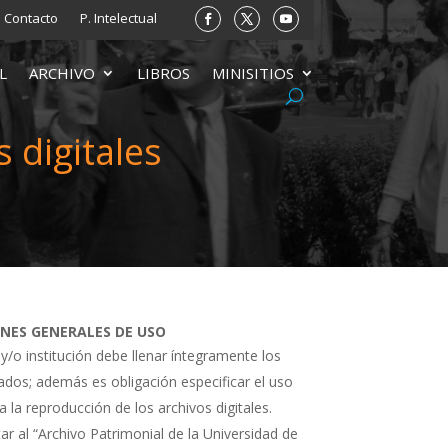
Contacto
P. Intelectual
L
ARCHIVO
LIBROS
MINISITIOS
 digitales
ONES GENERALES DE USO
 y/o institución debe llenar íntegramente los
tados; además es obligación especificar el uso
a la reproducción de los archivos digitales.
ar al “Archivo Patrimonial de la Universidad de