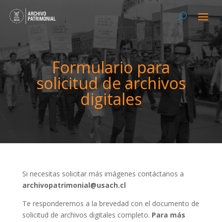
Formulario para
solicitud de archivos
digitales
Si necesitas solicitar más imágenes contáctanos a
archivopatrimonial@usach.cl
Te responderemos a la brevedad con el documento de
solicitud de archivos digitales completo.
Para más