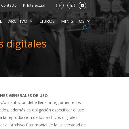
Contacto
P. Intelectual
L
ARCHIVO
LIBROS
MINISITIOS
 digitales
ONES GENERALES DE USO
 y/o institución debe llenar íntegramente los
tados; además es obligación especificar el uso
a la reproducción de los archivos digitales.
ar al “Archivo Patrimonial de la Universidad de