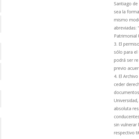
Santiago de 
sea la forma
mismo modo s
abreviadas: 
Patrimonial
El permiso
sólo para el 
podrá ser re
previo acue
El Archivo
ceder derech
documentos 
Universidad,
absoluta res
conducentes 
sin vulnerar
respectivo ti