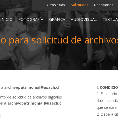
Otros sitios
Solicitudes
Donaciones
INICIO
FOTOGRAFÍA
GRÁFICA
AUDIOVISUAL
TEXTUA
o para solicitud de archivos
s a
archivopatrimonial@usach.cl
I. CONDICI
El usuario
o de solicitud de archivos digitales
datos solici
s a archivopatrimonial@usach.cl
que se dará 
Deberá cit