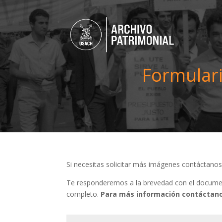
Formulari
Si necesitas solicitar más imágenes contáctano
Te responderemos a la brevedad con el document
completo.
Para más información contáctano