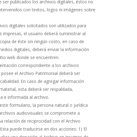
 ser publicados los archivos digitales, éstos no
ntervenidos con textos, logos ni imágenes sobre
hivos digitales solicitados son utilizados para
s impresas, el usuario deberá suministrar al
copia de éste sin ningún costo, en caso de
medios digitales, deberá enviar la información
sitio web donde se encuentren.
ntación correspondiente a los archivos
e posee el Archivo Patrimonial deberá ser
cabalidad. En caso de agregar información
 material, esta deberá ser respaldada,
 e informada al archivo.
ste formulario, la persona natural o jurídica
 archivos audiovisuales se compromete a
 relación de reciprocidad con el Archivo
 Esta puede traducirse en dos acciones: 1) El
realiza una donación al Archivo en insumos de