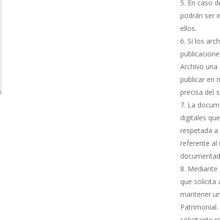
En caso de
podrán ser i
ellos.
Si los arc
publicacione
Archivo una 
publicar en 
precisa del 
La docume
digitales qu
respetada a 
referente al
documentada
Mediante e
que solicita
mantener una
Patrimonial.
solicitante 