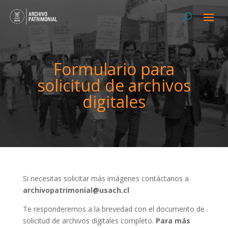
Formulario para
solicitud de archivos
digitales
Si necesitas solicitar más imágenes contáctanos a
archivopatrimonial@usach.cl
Te responderemos a la brevedad con el documento de
solicitud de archivos digitales completo.
Para más