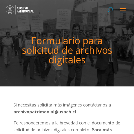
Formulario para
solicitud de archivos
digitales
Si necesitas solicitar más imágenes contáctanos a
archivopatrimonial@usach.cl
Te responderemos a la brevedad con el documento de
solicitud de archivos digitales completo.
Para más