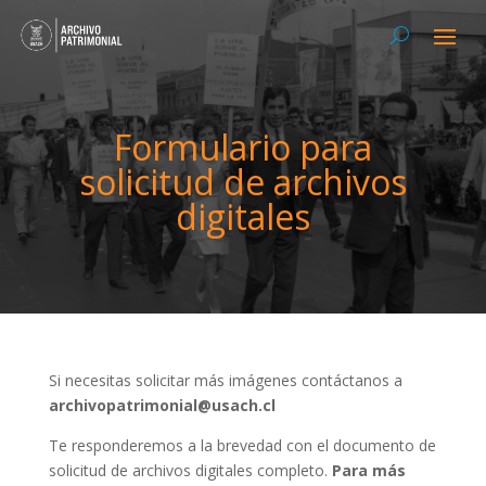
Formulario para
solicitud de archivos
digitales
Si necesitas solicitar más imágenes contáctanos a
archivopatrimonial@usach.cl
Te responderemos a la brevedad con el documento de
solicitud de archivos digitales completo.
Para más