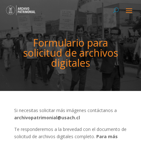
Formulario para
solicitud de archivos
digitales
Si necesitas solicitar más imágenes contáctanos a
archivopatrimonial@usach.cl
Te responderemos a la brevedad con el documento de
solicitud de archivos digitales completo.
Para más