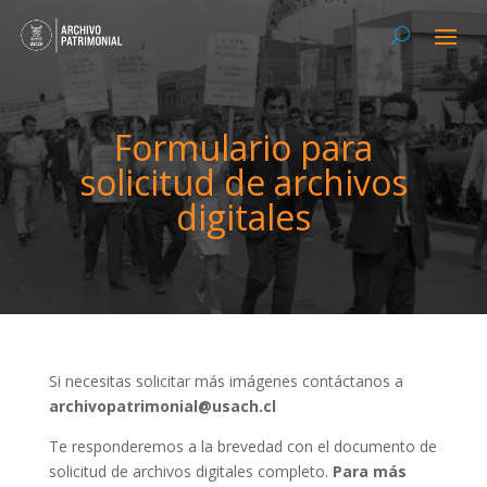
Formulario para
solicitud de archivos
digitales
Si necesitas solicitar más imágenes contáctanos a
archivopatrimonial@usach.cl
Te responderemos a la brevedad con el documento de
solicitud de archivos digitales completo.
Para más