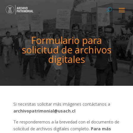
Formulario para
solicitud de archivos
digitales
Si necesitas solicitar más imágenes contáctanos a
archivopatrimonial@usach.cl
Te responderemos a la brevedad con el documento de
solicitud de archivos digitales completo.
Para más