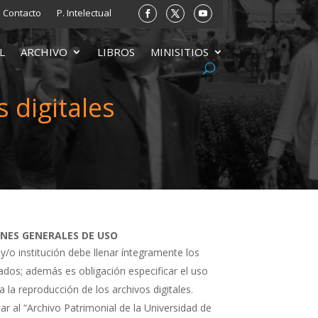
Contacto
P. Intelectual
L
ARCHIVO
LIBROS
MINISITIOS
 digitales
ONES GENERALES DE USO
 y/o institución debe llenar íntegramente los
tados; además es obligación especificar el uso
a la reproducción de los archivos digitales.
ar al “Archivo Patrimonial de la Universidad de