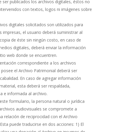
 ser publicados los archivos digitales, éstos no
ntervenidos con textos, logos ni imágenes sobre
hivos digitales solicitados son utilizados para
s impresas, el usuario deberá suministrar al
copia de éste sin ningún costo, en caso de
medios digitales, deberá enviar la información
sitio web donde se encuentren.
ntación correspondiente a los archivos
e posee el Archivo Patrimonial deberá ser
cabalidad. En caso de agregar información
 material, esta deberá ser respaldada,
 e informada al archivo.
ste formulario, la persona natural o jurídica
 archivos audiovisuales se compromete a
 relación de reciprocidad con el Archivo
 Esta puede traducirse en dos acciones: 1) El
realiza una donación al Archivo en insumos de