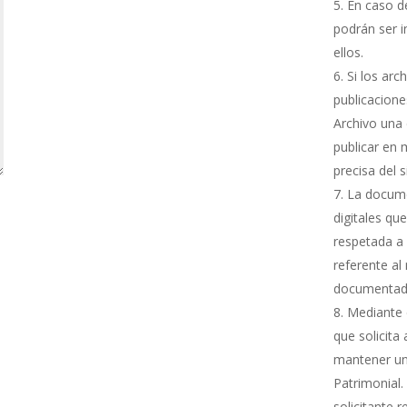
En caso de
podrán ser i
ellos.
Si los arc
publicacione
Archivo una 
publicar en 
precisa del 
La docume
digitales qu
respetada a 
referente al
documentada
Mediante e
que solicita
mantener una
Patrimonial.
solicitante 