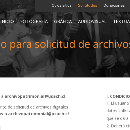
Otros sitios
Solicitudes
Donaciones
INICIO
FOTOGRAFÍA
GRÁFICA
AUDIOVISUAL
TEXTUA
o para solicitud de archivos
s a
archivopatrimonial@usach.cl
I. CONDICI
El usuario
o de solicitud de archivos digitales
datos solici
s a archivopatrimonial@usach.cl
que se dará 
Deberá cit