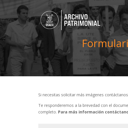
Formulari
Si necesitas solicitar más imágenes contáctano
Te responderemos a la brevedad con el document
completo.
Para más información contáctano