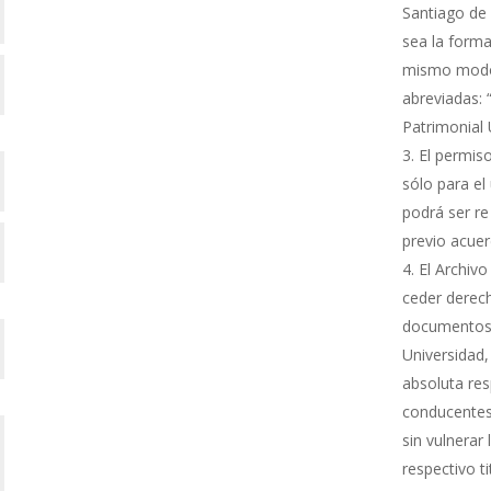
Santiago de 
sea la forma
mismo modo s
abreviadas: 
Patrimonial
El permiso
sólo para el 
podrá ser re
previo acue
El Archivo
ceder derech
documentos 
Universidad,
absoluta res
conducentes 
sin vulnerar
respectivo ti