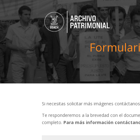
Formulari
Si necesitas solicitar más imágenes contáctano
Te responderemos a la brevedad con el document
completo.
Para más información contáctano