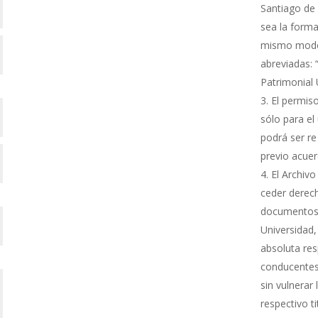
Santiago de 
sea la forma
mismo modo s
abreviadas: 
Patrimonial
El permiso
sólo para el 
podrá ser re
previo acue
El Archivo
ceder derech
documentos 
Universidad,
absoluta res
conducentes 
sin vulnerar
respectivo ti