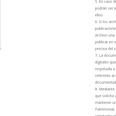
En caso de
podrán ser i
ellos.
Si los arc
publicacione
Archivo una 
publicar en 
precisa del 
La docume
digitales qu
respetada a 
referente al
documentada
Mediante e
que solicita
mantener una
Patrimonial.
solicitante 