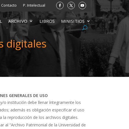
Contacto
P. Intelectual
L
ARCHIVO
LIBROS
MINISITIOS
 digitales
ONES GENERALES DE USO
 y/o institución debe llenar íntegramente los
tados; además es obligación especificar el uso
a la reproducción de los archivos digitales.
ar al “Archivo Patrimonial de la Universidad de