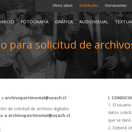
Otros sitios
Solicitudes
Donaciones
INICIO
FOTOGRAFÍA
GRÁFICA
AUDIOVISUAL
TEXTUA
o para solicitud de archivos
s a
archivopatrimonial@usach.cl
I. CONDICI
El usuario
o de solicitud de archivos digitales
datos solici
s a archivopatrimonial@usach.cl
que se dará 
Deberá cit