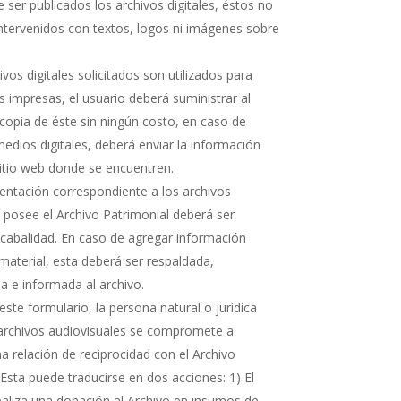
 ser publicados los archivos digitales, éstos no
ntervenidos con textos, logos ni imágenes sobre
hivos digitales solicitados son utilizados para
s impresas, el usuario deberá suministrar al
copia de éste sin ningún costo, en caso de
medios digitales, deberá enviar la información
sitio web donde se encuentren.
ntación correspondiente a los archivos
e posee el Archivo Patrimonial deberá ser
cabalidad. En caso de agregar información
 material, esta deberá ser respaldada,
 e informada al archivo.
ste formulario, la persona natural o jurídica
 archivos audiovisuales se compromete a
 relación de reciprocidad con el Archivo
 Esta puede traducirse en dos acciones: 1) El
realiza una donación al Archivo en insumos de