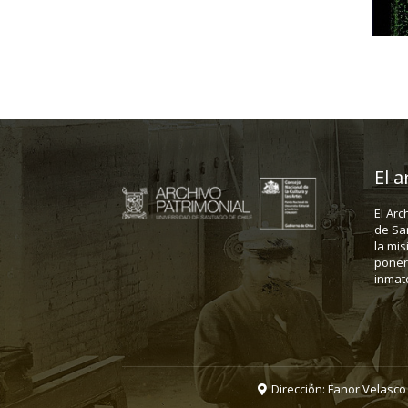
El a
El Arc
de Sa
la mis
poner 
inmate
Dirección: Fanor Velasco 