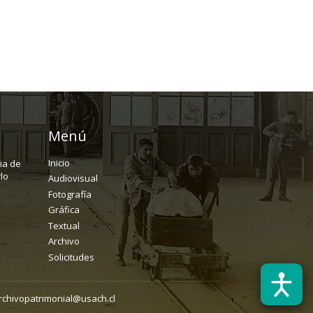
Menú
Inicio
ria de
lo
Audiovisual
Fotografía
Gráfica
Textual
Archivo
Solicitudes
rchivopatrimonial@usach.cl