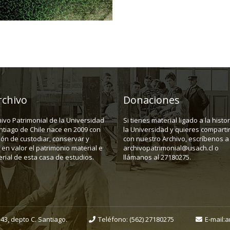
rchivo
Donaciones
hivo Patrimonial de la Universidad
Si tienes material ligado a la histo
ntiago de Chile nace en 2009 con
la Universidad y quieres compartir
ión de custodiar, conservar y
con nuestro Archivo, escríbenos a
en valor el patrimonio material e
archivopatrimonial@usach.cl o
rial de esta casa de estudios.
llámanos al 27180275.
43, depto C. Santiago.
Teléfono:
(562) 27180275
E-mail:
a