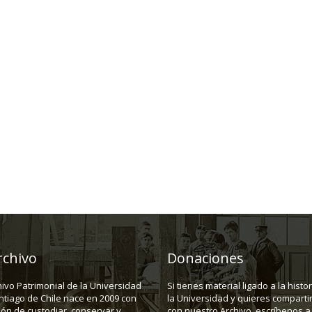
rchivo
Donaciones
hivo Patrimonial de la Universidad
Si tienes material ligado a la histo
ntiago de Chile nace en 2009 con
la Universidad y quieres compartir
ión de custodiar, conservar y
con nuestro Archivo, escríbenos a