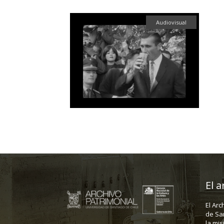
Audiovisual
El a
El Arc
de Sa
la mis