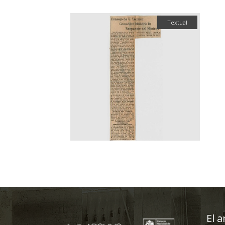
Textual
El a