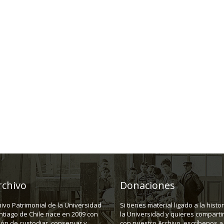
rchivo
Donaciones
hivo Patrimonial de la Universidad
Si tienes material ligado a la histo
ntiago de Chile nace en 2009 con
la Universidad y quieres compartir
ión de custodiar, conservar y
con nuestro Archivo, escríbenos a