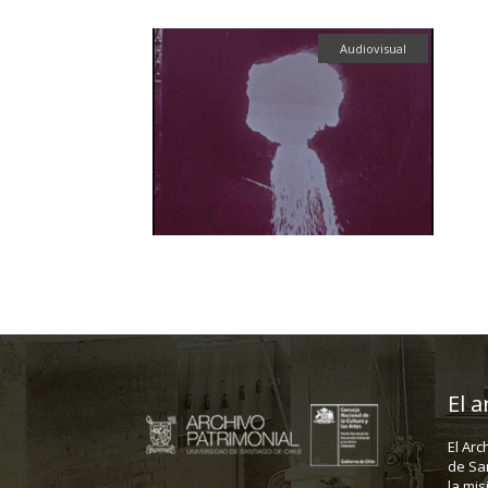
Audiovisual
El a
El Arc
de Sa
la mis