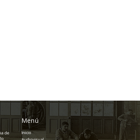
Menú
Inicio
ria de
lo
Audiovisual