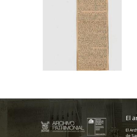
El a
El Arc
de Sa