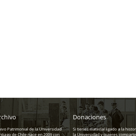
rchivo
Donaciones
hivo Patrimonial de la Universidad
Si tienes material ligado a la histo
ntiago de Chile nace en 2009 con
la Universidad y quieres compartir