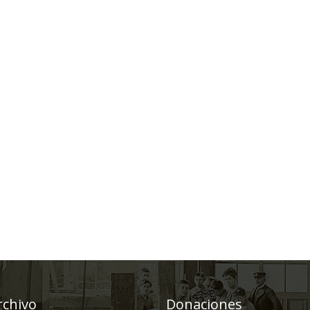
rchivo
Donaciones