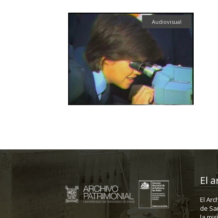
Audiovisual
El a
El Arc
de Sa
la mis