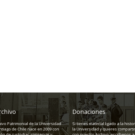
rchivo
Donaciones
hivo Patrimonial de la Universidad
Si tienes material ligado a la histo
ntiago de Chile nace en 2009 con
la Universidad y quieres compartir
ión de custodiar, conservar y
con nuestro Archivo, escríbenos a