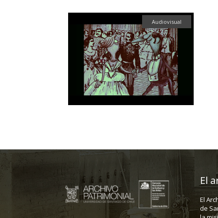
Audiovisual
El a
El Arc
de Sa
la mis