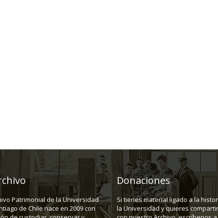
rchivo
Donaciones
hivo Patrimonial de la Universidad
Si tienes material ligado a la histo
ntiago de Chile nace en 2009 con
la Universidad y quieres compartir
ión de custodiar, conservar y
con nuestro Archivo, escríbenos a