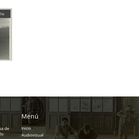
fía
Menú
Inicio
ria de
lo
Audiovisual