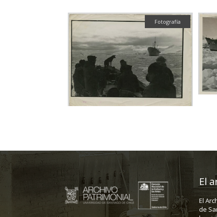
Fotografía
El a
El Arc
de Sa