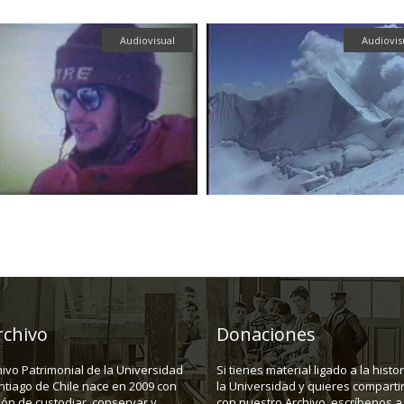
Audiovisual
Audiovis
rchivo
Donaciones
hivo Patrimonial de la Universidad
Si tienes material ligado a la histo
ntiago de Chile nace en 2009 con
la Universidad y quieres compartir
ión de custodiar, conservar y
con nuestro Archivo, escríbenos a