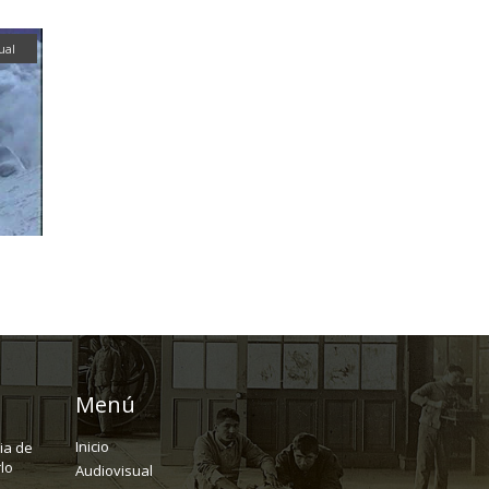
ual
Menú
Inicio
ria de
lo
Audiovisual