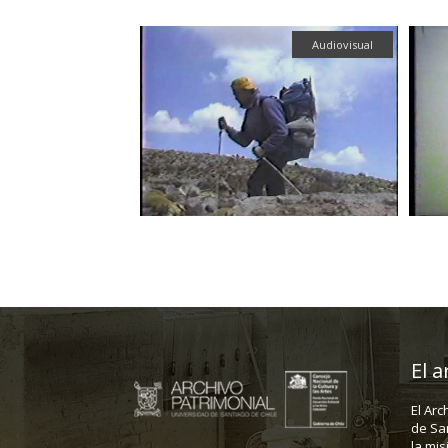
Audiovisual
El a
El Arc
de Sa
la mis