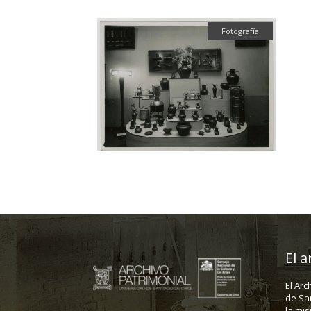
Fotografía
El a
El Arc
de Sa
la mis