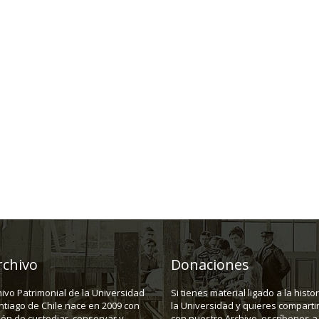
rchivo
Donaciones
hivo Patrimonial de la Universidad
Si tienes material ligado a la histo
ntiago de Chile nace en 2009 con
la Universidad y quieres compartir
ión de custodiar, conservar y
con nuestro Archivo, escríbenos a