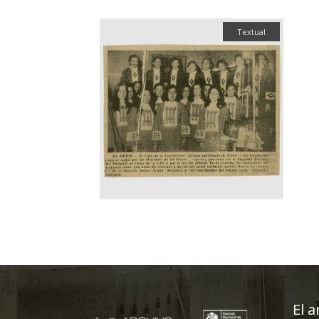
Textual
El a