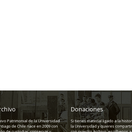
rchivo
Donaciones
hivo Patrimonial de la Universidad
Si tienes material ligado a la histo
ntiago de Chile nace en 2009 con
la Universidad y quieres compartir
ión de custodiar, conservar y
con nuestro Archivo, escríbenos a