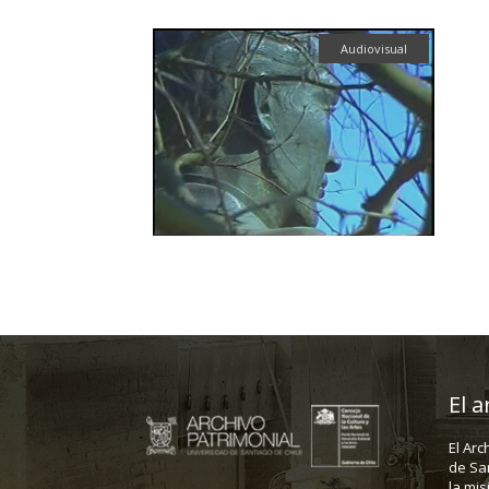
Audiovisual
El a
El Arc
de Sa
la mis