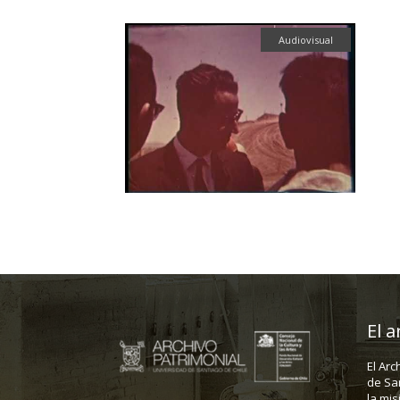
Audiovisual
El a
El Arc
de Sa
la mis