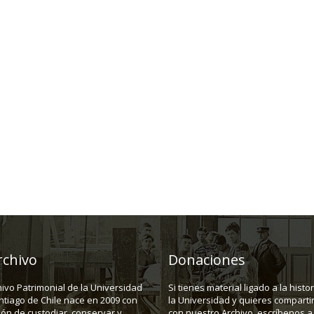
rchivo
Donaciones
hivo Patrimonial de la Universidad
Si tienes material ligado a la histo
ntiago de Chile nace en 2009 con
la Universidad y quieres compartir
ión de custodiar, conservar y
con nuestro Archivo, escríbenos a