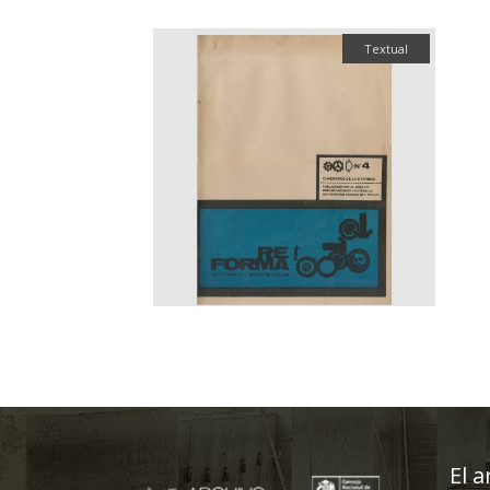
Textual
El a