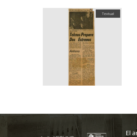
Textual
El a