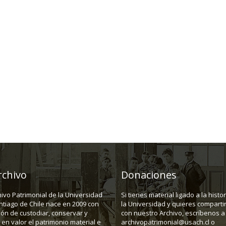
rchivo
Donaciones
hivo Patrimonial de la Universidad
Si tienes material ligado a la histo
ntiago de Chile nace en 2009 con
la Universidad y quieres compartir
ión de custodiar, conservar y
con nuestro Archivo, escríbenos a
en valor el patrimonio material e
archivopatrimonial@usach.cl o