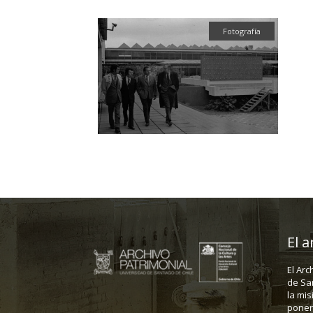
Fotografía
El a
El Arc
de Sa
la mis
poner 