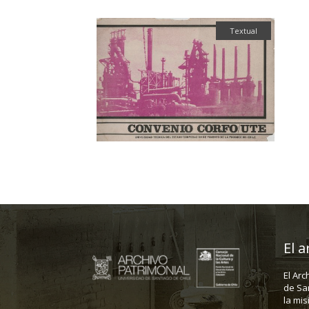
Textual
El a
El Arc
de Sa
la mis