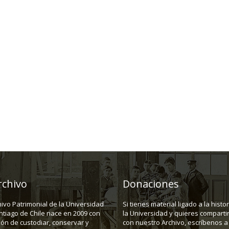
rchivo
Donaciones
hivo Patrimonial de la Universidad
Si tienes material ligado a la histo
ntiago de Chile nace en 2009 con
la Universidad y quieres compartir
ión de custodiar, conservar y
con nuestro Archivo, escríbenos a