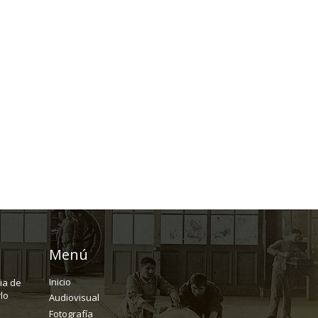
Menú
Inicio
ria de
lo
Audiovisual
Fotografía