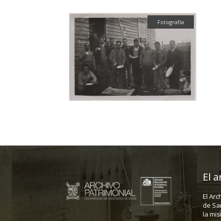
Fotografía
El a
El Arc
de Sa
la mis