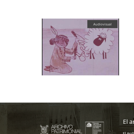
Audiovisual
El a
El Arc