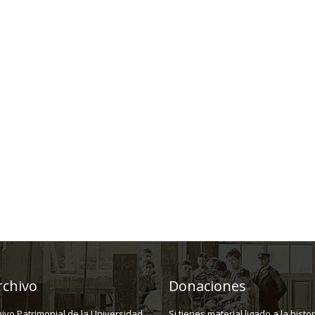
rchivo
Donaciones
hivo Patrimonial de la Universidad
Si tienes material ligado a la histo