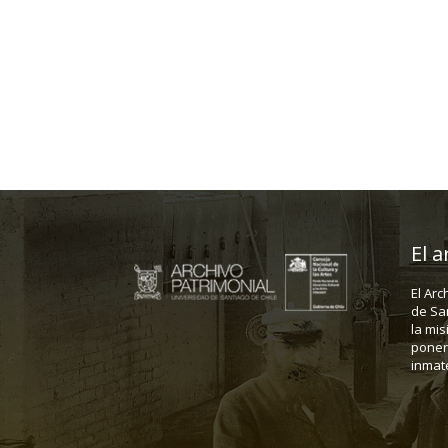
El a
El Arc
de Sa
la mis
poner 
inmate