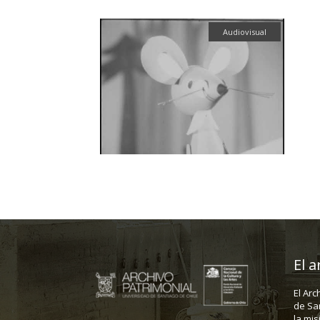
Audiovisual
El a
El Arc
de Sa
la mis