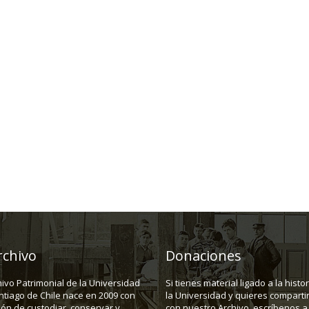
rchivo
Donaciones
hivo Patrimonial de la Universidad
Si tienes material ligado a la histo
ntiago de Chile nace en 2009 con
la Universidad y quieres compartir
ión de custodiar, conservar y
con nuestro Archivo, escríbenos a