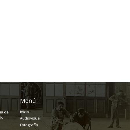
Menú
Inicio
ria de
lo
Audiovisual
Fotografía