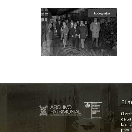
Fotografía
El a
El Arc
de Sa
la mis
poner 