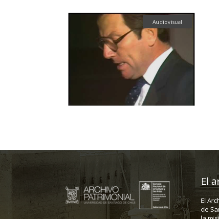
Audiovisual
El a
El Arc
de Sa
la mis