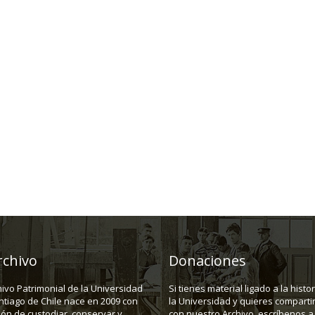
rchivo
Donaciones
hivo Patrimonial de la Universidad
Si tienes material ligado a la histo
ntiago de Chile nace en 2009 con
la Universidad y quieres compartir
ión de custodiar, conservar y
con nuestro Archivo, escríbenos a