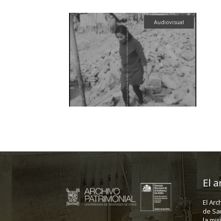
Audiovisual
El a
El Arc
de Sa
la mis