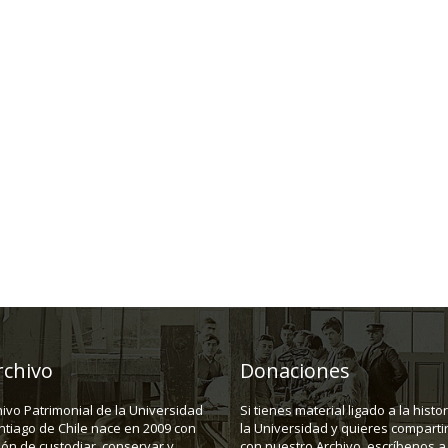
rchivo
Donaciones
hivo Patrimonial de la Universidad
Si tienes material ligado a la histo
ntiago de Chile nace en 2009 con
la Universidad y quieres compartir
ión de custodiar, conservar y
con nuestro Archivo, escríbenos a