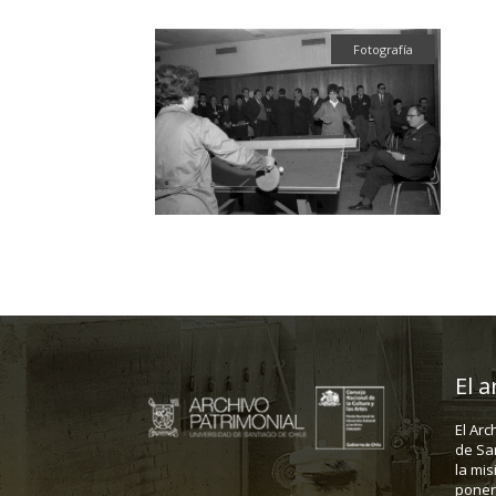
Fotografía
El a
El Arc
de Sa
la mis
poner 