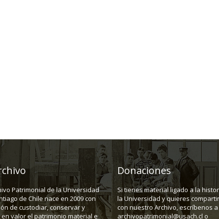
rchivo
Donaciones
hivo Patrimonial de la Universidad
Si tienes material ligado a la histo
ntiago de Chile nace en 2009 con
la Universidad y quieres compartir
ión de custodiar, conservar y
con nuestro Archivo, escríbenos a
en valor el patrimonio material e
archivopatrimonial@usach.cl o