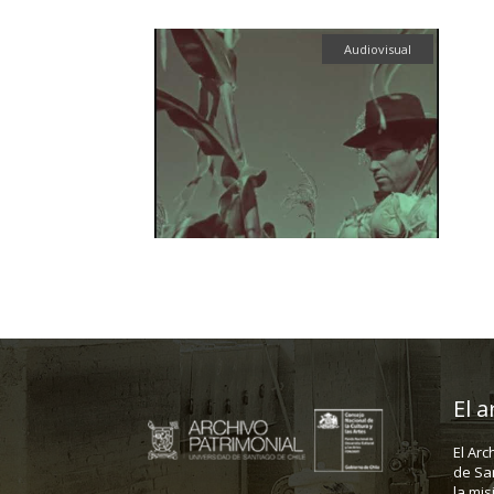
Audiovisual
El a
El Arc
de Sa
la mis