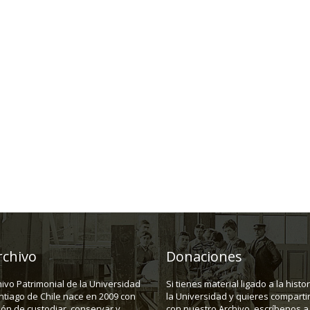
rchivo
Donaciones
hivo Patrimonial de la Universidad
Si tienes material ligado a la histo
ntiago de Chile nace en 2009 con
la Universidad y quieres compartir
ión de custodiar, conservar y
con nuestro Archivo, escríbenos a