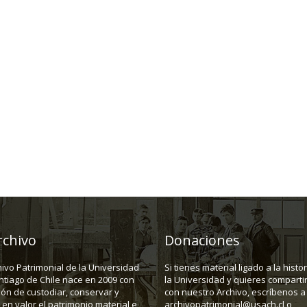
rchivo
Donaciones
hivo Patrimonial de la Universidad
Si tienes material ligado a la histo
ntiago de Chile nace en 2009 con
la Universidad y quieres compartir
ión de custodiar, conservar y
con nuestro Archivo, escríbenos a
en valor el patrimonio material e
archivopatrimonial@usach.cl o