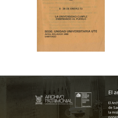
El a
El Arc
de Sa
la mis
poner 