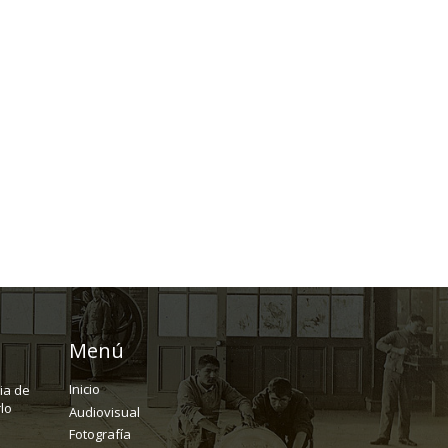
Menú
Inicio
ria de
lo
Audiovisual
Fotografía